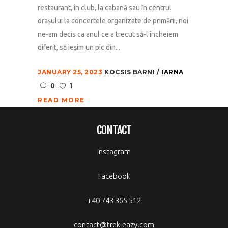
restaurant, în club, la cabană sau în centrul
orașului la concertele organizate de primării, noi
ne-am decis ca anul ce a trecut să-l încheiem
diferit, să ieșim un pic din...
JANUARY 25, 2023
KOCSIS BARNI
IARNA
0
1
READ MORE
CONTACT
Instagram
Facebook
+40 743 365 512
contact@trek-eazy.com