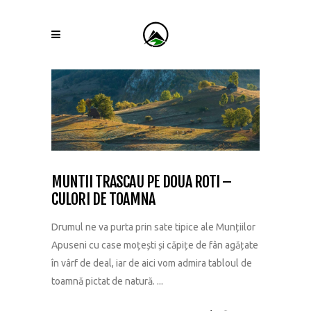
MUNTII TRASCAU PE DOUA ROTI –
CULORI DE TOAMNA
Drumul ne va purta prin sate tipice ale Munțiilor
Apuseni cu case moțești și căpițe de fân agățate
în vârf de deal, iar de aici vom admira tabloul de
toamnă pictat de natură. ...